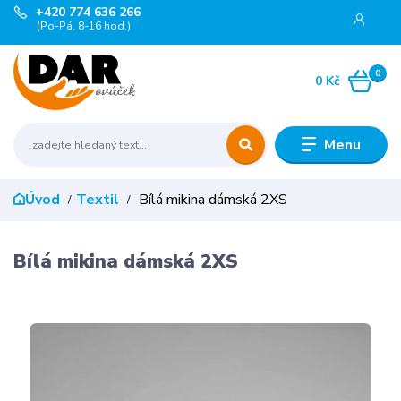
+420 774 636 266
(Po-Pá, 8-16 hod.)
0
0 Kč
Menu
Úvod
Textil
Bílá mikina dámská 2XS
Bílá mikina dámská 2XS