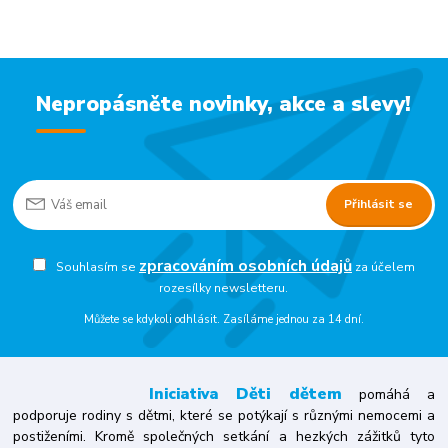
Nepropásněte novinky, akce a slevy!
Přihlásit se
zpracováním osobních údajů
Souhlasím se
za účelem
rozesílky newsletteru.
Můžete se kdykoli odhlásit. Zasíláme jednou za 14 dní.
Iniciativa
Děti dětem
pomáhá a
podporuje rodiny s dětmi, které se potýkají s různými nemocemi a
postiženími. Kromě společných setkání a hezkých zážitků tyto