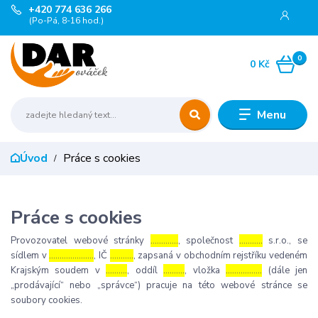
+420 774 636 266
(Po-Pá, 8-16 hod.)
0
0 Kč
Menu
Úvod
Práce s cookies
Práce s cookies
Provozovatel webové stránky
………….
, společnost
………..
s.r.o., se
sídlem v
…………………
, IČ
………..
, zapsaná v obchodním rejstříku vedeném
Krajským soudem v
……….
, oddíl
……….
, vložka
……………..
(dále jen
„prodávající“ nebo „správce“) pracuje na této webové stránce se
soubory cookies.