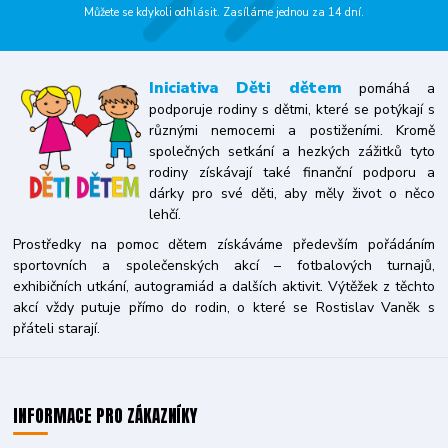
Můžete se kdykoli odhlásit. Zasíláme jednou za 14 dní.
Iniciativa
Děti dětem
pomáhá a
podporuje rodiny s dětmi, které se potýkají s
různými nemocemi a postiženími. Kromě
společných setkání a hezkých zážitků tyto
rodiny získávají také finanční podporu a
dárky pro své děti, aby měly život o něco
lehčí.
Prostředky na pomoc dětem získáváme především pořádáním
sportovních a společenských akcí – fotbalových turnajů,
exhibičních utkání, autogramiád a dalších aktivit. Výtěžek z těchto
akcí vždy putuje přímo do rodin, o které se Rostislav Vaněk s
přáteli starají.
INFORMACE PRO ZÁKAZNÍKY