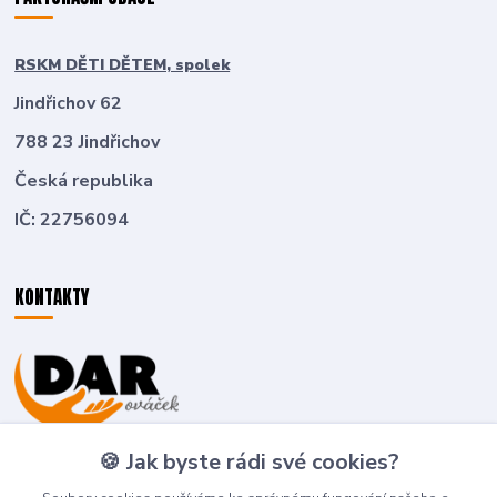
RSKM DĚTI DĚTEM, spolek
Jindřichov 62
788 23 Jindřichov
Česká republika
IČ: 22756094
KONTAKTY
Zákaznická podpora
🍪 Jak byste rádi své cookies?
+420 774 636 266
(Po-Pá, 8-16 hod.)