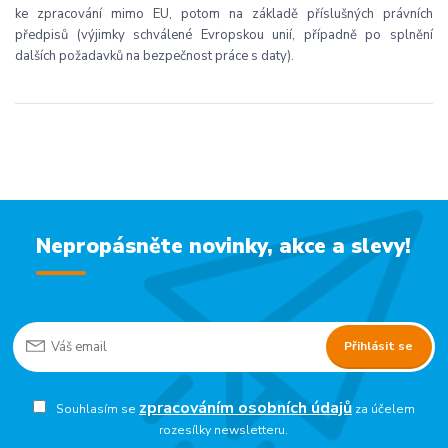
ke zpracování mimo EU, potom na základě příslušných právních
předpisů (výjimky schválené Evropskou unií, případně po splnění
dalších požadavků na bezpečnost práce s daty).
Nepropásněte novinky, akce a slevy!
Přihlásit se
zpracováním osobních údajů
Souhlasím se
za účelem
rozesílky newsletteru.