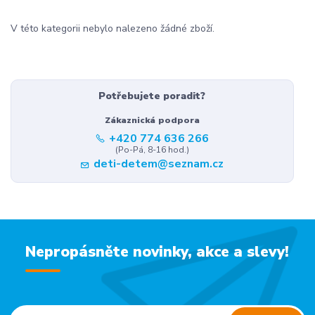
V této kategorii nebylo nalezeno žádné zboží.
Potřebujete poradit?
Zákaznická podpora
+420 774 636 266
(Po-Pá, 8-16 hod.)
deti-detem@seznam.cz
Nepropásněte novinky, akce a slevy!