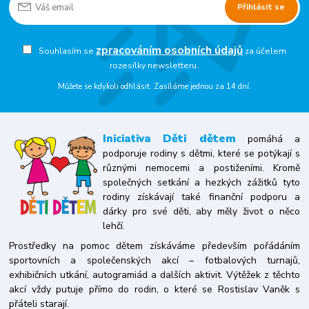
Přihlásit se
zpracováním osobních údajů
Souhlasím se
za účelem
rozesílky newsletteru.
Můžete se kdykoli odhlásit. Zasíláme jednou za 14 dní.
Iniciativa
Děti dětem
pomáhá a
podporuje rodiny s dětmi, které se potýkají s
různými nemocemi a postiženími. Kromě
společných setkání a hezkých zážitků tyto
rodiny získávají také finanční podporu a
dárky pro své děti, aby měly život o něco
lehčí.
Prostředky na pomoc dětem získáváme především pořádáním
sportovních a společenských akcí – fotbalových turnajů,
exhibičních utkání, autogramiád a dalších aktivit. Výtěžek z těchto
akcí vždy putuje přímo do rodin, o které se Rostislav Vaněk s
přáteli starají.