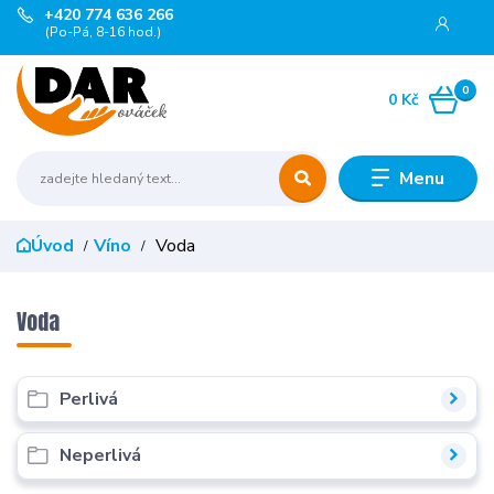
+420 774 636 266
(Po-Pá, 8-16 hod.)
0
0 Kč
Menu
Úvod
Víno
Voda
Voda
Perlivá
Neperlivá