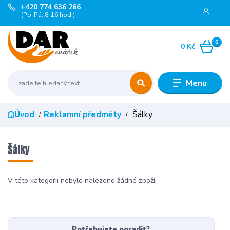
+420 774 636 266
(Po-Pá, 8-16 hod.)
0
0 Kč
Menu
Úvod
Reklamní předměty
Šálky
Šálky
V této kategorii nebylo nalezeno žádné zboží.
Potřebujete poradit?