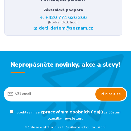
Zákaznická podpora
+420 774 636 266
(Po-Pá, 8-16 hod.)
deti-detem@seznam.cz
Nepropásněte novinky, akce a slevy!
Přihlásit se
zpracováním osobních údajů
Souhlasím se
za účelem
rozesílky newsletteru.
Můžete se kdykoli odhlásit. Zasíláme jednou za 14 dní.