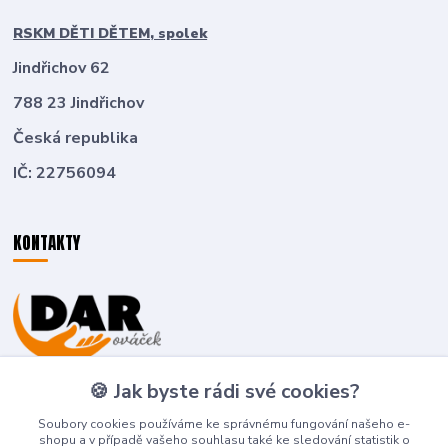
RSKM DĚTI DĚTEM, spolek
Jindřichov 62
788 23 Jindřichov
Česká republika
IČ: 22756094
KONTAKTY
Zákaznická podpora
🍪 Jak byste rádi své cookies?
+420 774 636 266
(Po-Pá, 8-16 hod.)
Soubory cookies používáme ke správnému fungování našeho e-
shopu a v případě vašeho souhlasu také ke sledování statistik o
deti-detem@seznam.cz