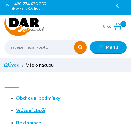
+420 774 636 266
(Po-Pá, 8-16 hod.)
0
0 Kč
Menu
Úvod
Vše o nákupu
Obchodní podmínky
Vrácení zboží
Reklamace