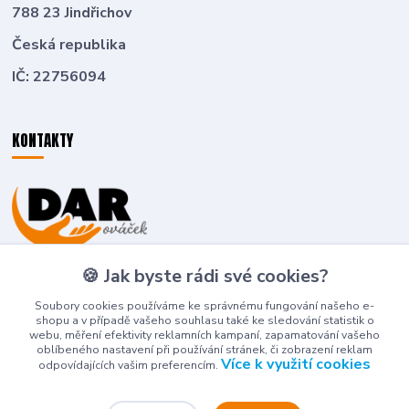
788 23 Jindřichov
Česká republika
IČ: 22756094
KONTAKTY
Zákaznická podpora
🍪 Jak byste rádi své cookies?
+420 774 636 266
(Po-Pá, 8-16 hod.)
Soubory cookies používáme ke správnému fungování našeho e-
shopu a v případě vašeho souhlasu také ke sledování statistik o
deti-detem@seznam.cz
webu, měření efektivity reklamních kampaní, zapamatování vašeho
oblíbeného nastavení při používání stránek, či zobrazení reklam
Více k využití cookies
odpovídajících vašim preferencím.