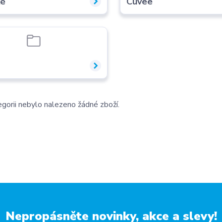
ké
Cuvee
gorii nebylo nalezeno žádné zboží.
Nepropásněte novinky, akce a slevy!