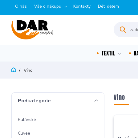
O nás
Vše o nákupu
Kontakty
Děti dětem
TEXTIL
D
Víno
Víno
Podkategorie
Rulánské
Cuvee