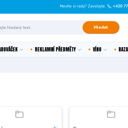
Nevíte si rady? Zavolejte.
+420 77
Hledat
AROVÁČEK
REKLAMNÍ PŘEDMĚTY
VÍNO
BAZA