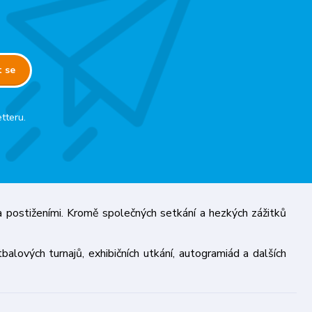
t se
tteru.
 postiženími. Kromě společných setkání a hezkých zážitků
ových turnajů, exhibičních utkání, autogramiád a dalších