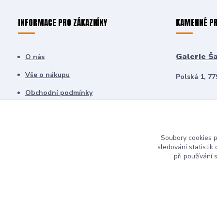
INFORMACE PRO ZÁKAZNÍKY
KAMENNÉ P
Galerie Š
O nás
Vše o nákupu
Polská 1, 7
Obchodní podmínky
Olomouc 
Kontakty
Pražská ul. 
Soubory cookies 
sledování statisti
při používání 
© 2026 DAROVÁČEK DĚTI DĚTEM