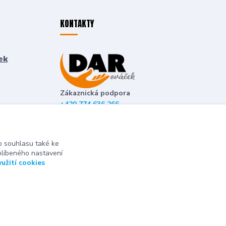
KONTAKTY
ek
Zákaznická podpora
+420 774 636 266
(Po-Pá, 8-16 hod.)
deti-detem@seznam.cz
 souhlasu také ke
blíbeného nastavení
yužití cookies
Vytvořeno na
Eshop-rychle.cz