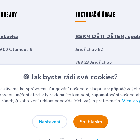
RODEJNY
FAKTURAČNÍ ÚDAJE
antovka
RSKM DĚTI DĚTEM, spol
79 00 Olomouc 9
Jindřichov 62
788 23 Jindřichov
CITY
🍪 Jak byste rádi své cookies?
Česká republika
255/41, 779 00 Olomouc 9
IČ: 22756094
používáme ke správnému fungování našeho e-shopu a v případě vašeho
k o webu, měření efektivity reklamních kampaní, zapamatování vašeho o
stránek, či zobrazení reklam odpovídajících vašim preferencím.
Více k v
Souhlasím
Nastavení