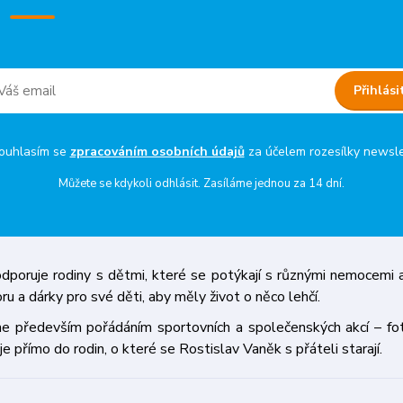
Přihlási
uhlasím se
zpracováním osobních údajů
za účelem rozesílky newsle
Můžete se kdykoli odhlásit. Zasíláme jednou za 14 dní.
poruje rodiny s dětmi, které se potýkají s různými nemocemi a
oru a dárky pro své děti, aby měly život o něco lehčí.
ředevším pořádáním sportovních a společenských akcí – fotbal
je přímo do rodin, o které se Rostislav Vaněk s přáteli starají.