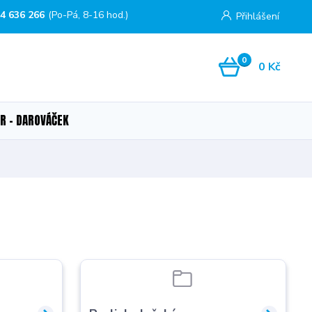
4 636 266
(Po-Pá, 8-16 hod.)
Přihlášení
0
0 Kč
R - DAROVÁČEK