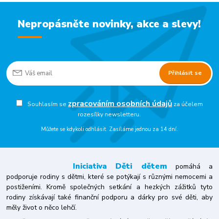
Nepropásněte novinky, akce a slevy!
Přihlásit se
zpracováním osobních údajů
Souhlasím se
za účelem
rozesílky newsletteru.
Můžete se kdykoli odhlásit. Zasíláme jednou za 14 dní.
Iniciativa
Děti dětem
pomáhá a
podporuje rodiny s dětmi, které se potýkají s různými nemocemi a
postiženími. Kromě společných setkání a hezkých zážitků tyto
rodiny získávají také finanční podporu a dárky pro své děti, aby
měly život o něco lehčí.