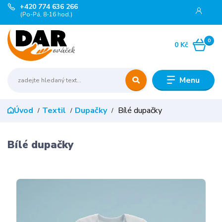
+420 774 636 266
(Po-Pá, 8-16 hod.)
0
0 Kč
Menu
Úvod
Textil
Dupačky
Bílé dupačky
Bílé dupačky