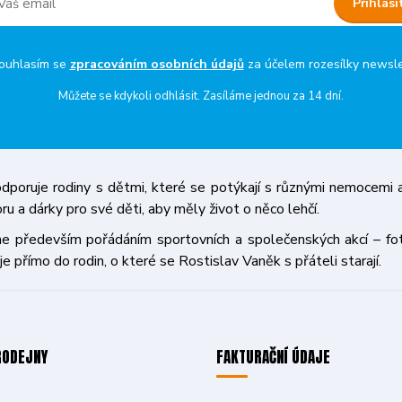
Přihlási
uhlasím se
zpracováním osobních údajů
za účelem rozesílky newsle
Můžete se kdykoli odhlásit. Zasíláme jednou za 14 dní.
poruje rodiny s dětmi, které se potýkají s různými nemocemi a
oru a dárky pro své děti, aby měly život o něco lehčí.
ředevším pořádáním sportovních a společenských akcí – fotbal
je přímo do rodin, o které se Rostislav Vaněk s přáteli starají.
RODEJNY
FAKTURAČNÍ ÚDAJE