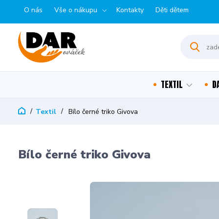
O nás
Vše o nákupu
Kontakty
Děti dětem
TEXTIL
D
Textil
Bílo černé triko Givova
Bílo černé triko Givova