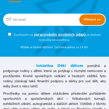
Přihlásit se
zpracováním osobních údajů
Souhlasím se
za účelem
rozesílky newsletteru.
Můžete se kdykoli odhlásit. Zasíláme jednou za 14 dní.
Iniciativa
Děti dětem
pomáhá a
podporuje rodiny s dětmi, které se potýkají s různými nemocemi a
postiženími. Kromě společných setkání a hezkých zážitků tyto
rodiny získávají také finanční podporu a dárky pro své děti, aby
měly život o něco lehčí.
Prostředky na pomoc dětem získáváme především pořádáním
sportovních a společenských akcí – fotbalových turnajů,
exhibičních utkání, autogramiád a dalších aktivit. Výtěžek z těchto
akcí vždy putuje přímo do rodin, o které se Rostislav Vaněk s