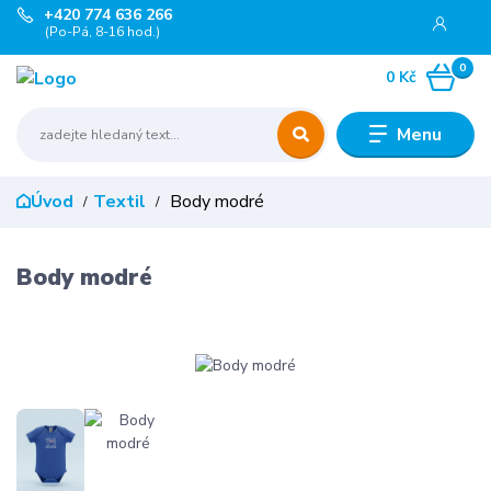
+420 774 636 266
(Po-Pá, 8-16 hod.)
0
0 Kč
Menu
Úvod
Textil
Body modré
Body modré