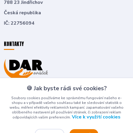
788 23 Jindřichov
Česká republika
IČ: 22756094
KONTAKTY
Zákaznická podpora
🍪 Jak byste rádi své cookies?
+420 774 636 266
(Po-Pá, 8-16 hod.)
Soubory cookies používáme ke správnému fungování našeho e-
shopu a v případě vašeho souhlasu také ke sledování statistik o
deti-detem@seznam.cz
webu, měření efektivity reklamních kampaní, zapamatování vašeho
oblíbeného nastavení při používání stránek, či zobrazení reklam
Více k využití cookies
odpovídajících vašim preferencím.