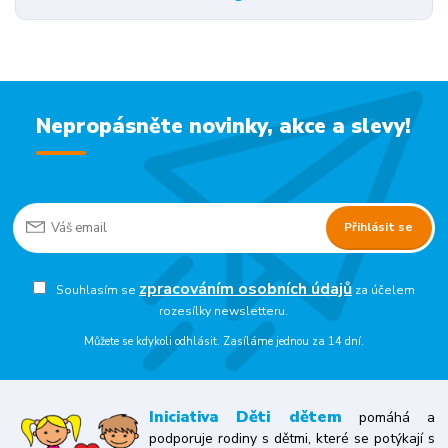
Nepropásněte novinky, akce a slevy!
Přihlásit se
zpracováním osobních údajů
Souhlasím se
za účelem
rozesílky newsletteru.
Můžete se kdykoli odhlásit. Zasíláme jednou za 14 dní.
Iniciativa
Děti dětem
pomáhá a
podporuje rodiny s dětmi, které se potýkají s