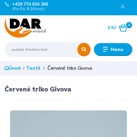
+420 774 636 266
(Po-Pá, 8-16 hod.)
0
0 Kč
Menu
Úvod
Textil
Červené triko Givova
Červené triko Givova