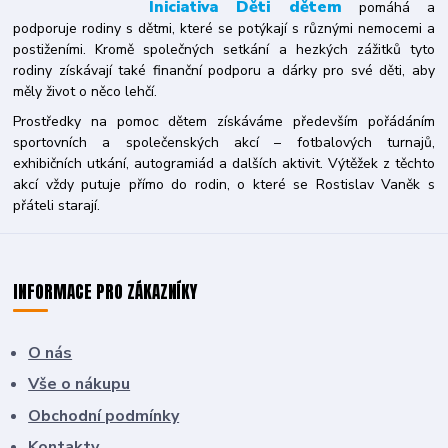
Iniciativa
Děti dětem
pomáhá a
podporuje rodiny s dětmi, které se potýkají s různými nemocemi a
postiženími. Kromě společných setkání a hezkých zážitků tyto
rodiny získávají také finanční podporu a dárky pro své děti, aby
měly život o něco lehčí.
Prostředky na pomoc dětem získáváme především pořádáním
sportovních a společenských akcí – fotbalových turnajů,
exhibičních utkání, autogramiád a dalších aktivit. Výtěžek z těchto
akcí vždy putuje přímo do rodin, o které se Rostislav Vaněk s
přáteli starají.
INFORMACE PRO ZÁKAZNÍKY
O nás
Vše o nákupu
Obchodní podmínky
Kontakty