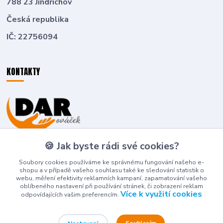
788 23 Jindřichov
Česká republika
IČ: 22756094
KONTAKTY
Zákaznická podpora
🍪 Jak byste rádi své cookies?
+420 774 636 266
(Po-Pá, 8-16 hod.)
Soubory cookies používáme ke správnému fungování našeho e-
shopu a v případě vašeho souhlasu také ke sledování statistik o
deti-detem@seznam.cz
webu, měření efektivity reklamních kampaní, zapamatování vašeho
oblíbeného nastavení při používání stránek, či zobrazení reklam
Více k využití cookies
odpovídajících vašim preferencím.