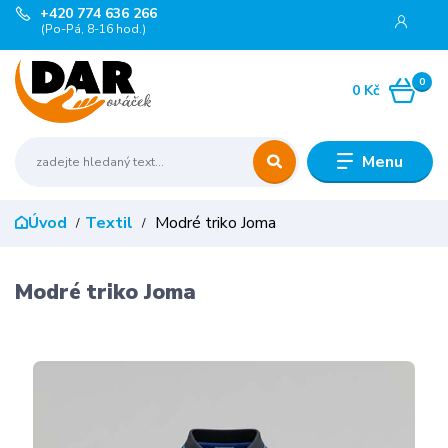
+420 774 636 266
(Po-Pá, 8-16 hod.)
0
0 Kč
Menu
Úvod
Textil
Modré triko Joma
Modré triko Joma