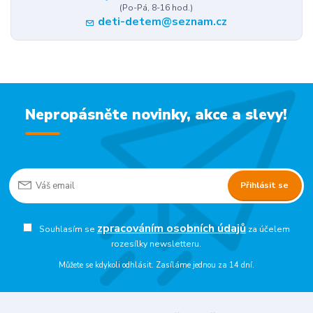
(Po-Pá, 8-16 hod.)
deti-detem@seznam.cz
Nepropásněte novinky, akce a slevy!
Přihlásit se
zpracováním osobních údajů
Souhlasím se
za účelem
rozesílky newsletteru.
Můžete se kdykoli odhlásit. Zasíláme jednou za 14 dní.