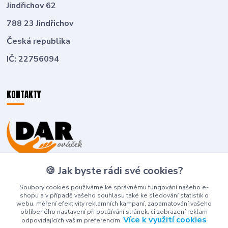
Jindřichov 62
788 23 Jindřichov
Česká republika
IČ: 22756094
KONTAKTY
Zákaznická podpora
🍪 Jak byste rádi své cookies?
+420 774 636 266
(Po-Pá, 8-16 hod.)
Soubory cookies používáme ke správnému fungování našeho e-
shopu a v případě vašeho souhlasu také ke sledování statistik o
deti-detem@seznam.cz
webu, měření efektivity reklamních kampaní, zapamatování vašeho
oblíbeného nastavení při používání stránek, či zobrazení reklam
Více k využití cookies
odpovídajících vašim preferencím.