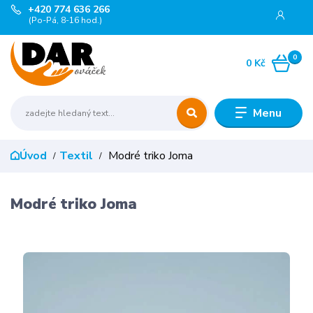
+420 774 636 266
(Po-Pá, 8-16 hod.)
0
0 Kč
Menu
Úvod
Textil
Modré triko Joma
Modré triko Joma