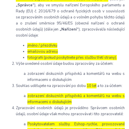
„Správce“
), aby ve smyslu nařízení Evropského parlamentu a
Rady (EU) č. 2016/679 o ochraně fyzických osob v souvislosti
se zpracováním osobních údajů a o volném pohybu těchto údajů
a o zrušení směrnice 95/46/ES (obecné nařízení o ochraně
osobních údajů) (dále jen
„Nařízení“
), zpracovával/a následující
osobní údaje:
jméno / přezdívku
emailovou adresu
fotografii (pokud poskytnete přes službu třetí strany).
Výše uvedené osobní údaje budou zpracovány za účelem:
zobrazení diskuzních příspěvků a komentářů na webu s
informacemi o diskutujícím
Souhlas udělujete na zpracování po dobu
10 let
a to za účelem:
zobrazení diskuzních příspěvků a komentářů na webu s
informacemi o diskutujícím
Zpracování osobních údajů je prováděno Správcem osobních
údajů, osobní údaje však mohou zpracovávat i tito zpracovatelé:
Poskytovatelem služby Eshop-rychle, provozované