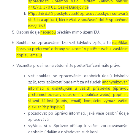
společností Golemos s.r.o., sídlem Zátkovo nábřeží
448/73, 370 01, České Budějovice
Případně další poskytovatelé zpracovatelských softwarů,
služeb a aplikací, které však v současné době společnost
nevyužívá.
Osobní údaje
nebudou
předány mimo území EU.
Souhlas se zpracováním lze vzít kdykoliv zpět, a to
například
úpravou preferencí ochrany soukromí v patičce webu, zasláním
dopisu, emailu
.
Vezměte, prosíme, na vědomí, že podle Nařízení máte právo:
vzít souhlas se zpracováním osobních údajů kdykoliv
zpět, toto zpětvzetí bude mít za následek
anonymizování
informací o diskutujícím u vašich příspěvků (úpravou
preferencí ochrany soukromí v patičce webu), popř. na
slovní žádost (dopis, email) kompletní výmaz vašich
diskuzních příspěvků.
požadovat po Správci informaci, jaké vaše osobní údaje
zpracovává
vyžádat si u Správce přístup k vašim zpracovávaným
osobním údajům a požadovat jejich kopii