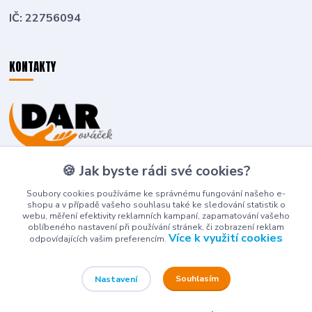
IČ: 22756094
KONTAKTY
Zákaznická podpora
🍪 Jak byste rádi své cookies?
+420 774 636 266
(Po-Pá, 8-16 hod.)
Soubory cookies používáme ke správnému fungování našeho e-
shopu a v případě vašeho souhlasu také ke sledování statistik o
deti-detem@seznam.cz
webu, měření efektivity reklamních kampaní, zapamatování vašeho
oblíbeného nastavení při používání stránek, či zobrazení reklam
Více k využití cookies
odpovídajících vašim preferencím.
Souhlasím
Nastavení
© 2026 DAROVÁČEK DĚTI DĚTEM