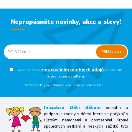
Nepropásněte novinky, akce a slevy!
Přihlásit se
zpracováním osobních údajů
Souhlasím se
za účelem
rozesílky newsletteru.
Můžete se kdykoli odhlásit. Zasíláme jednou za 14 dní.
Iniciativa
Děti dětem
pomáhá a
podporuje rodiny s dětmi, které se potýkají s
různými nemocemi a postiženími. Kromě
společných setkání a hezkých zážitků tyto