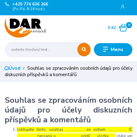
+420 774 636 266
(Po-Pá, 8-16 hod.)
0
0 Kč
Menu
Úvod
Souhlas se zpracováním osobních údajů pro účely
diskuzních příspěvků a komentářů
Souhlas se zpracováním osobních
údajů pro účely diskuzních
příspěvků a komentářů
Udělujete tímto souhlas ……………..., se sídlem ………………, IČ
………………., zapsaná u ………………… , oddíl …, vložka …..
(dále jen