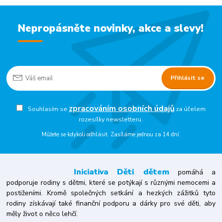
Nepropásněte novinky, akce a slevy!
Přihlásit se
zpracováním osobních údajů
Souhlasím se
za účelem
rozesílky newsletteru.
Můžete se kdykoli odhlásit. Zasíláme jednou za 14 dní.
Iniciativa
Děti dětem
pomáhá a
podporuje rodiny s dětmi, které se potýkají s různými nemocemi a
postiženími. Kromě společných setkání a hezkých zážitků tyto
rodiny získávají také finanční podporu a dárky pro své děti, aby
měly život o něco lehčí.