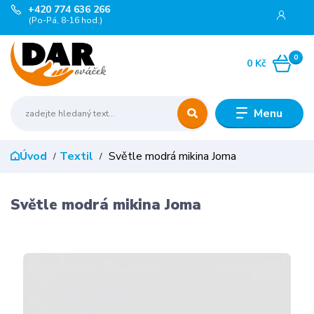
+420 774 636 266
(Po-Pá, 8-16 hod.)
0
0 Kč
Menu
Úvod
Textil
Světle modrá mikina Joma
Světle modrá mikina Joma