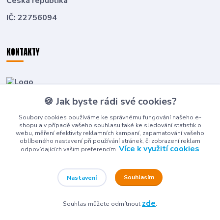
Česká republika
IČ: 22756094
KONTAKTY
Zákaznická podpora
🍪 Jak byste rádi své cookies?
+420 774 636 266
(Po-Pá, 8-16 hod.)
Soubory cookies používáme ke správnému fungování našeho e-
shopu a v případě vašeho souhlasu také ke sledování statistik o
deti-detem@seznam.cz
webu, měření efektivity reklamních kampaní, zapamatování vašeho
oblíbeného nastavení při používání stránek, či zobrazení reklam
Více k využití cookies
odpovídajících vašim preferencím.
Souhlasím
Nastavení
© 2026 DAROVÁČEK DĚTI DĚTEM
zde
Souhlas můžete odmítnout
.
Eshop-rychle.cz
Vytvořeno na