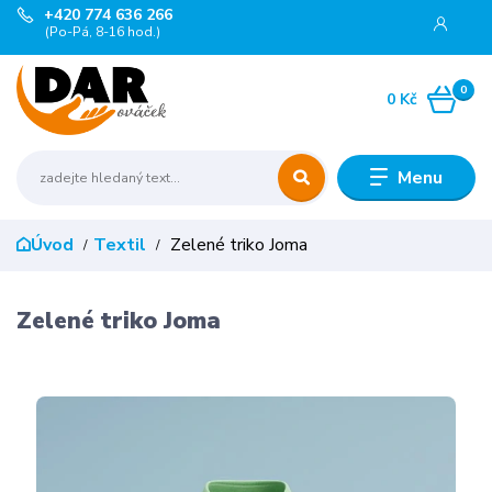
+420 774 636 266
(Po-Pá, 8-16 hod.)
0
0 Kč
Menu
Úvod
Textil
Zelené triko Joma
Zelené triko Joma