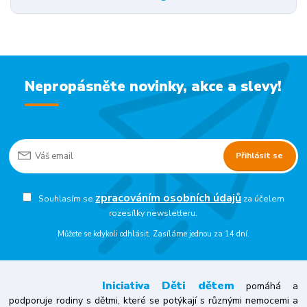
Nepropásněte novinky, akce a slevy!
Přihlásit se
zpracováním osobních údajů
Souhlasím se
za účelem
rozesílky newsletteru.
Můžete se kdykoli odhlásit. Zasíláme jednou za 14 dní.
Iniciativa
Děti dětem
pomáhá a
podporuje rodiny s dětmi, které se potýkají s různými nemocemi a