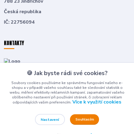
788 23 Jindřichov
Česká republika
IČ: 22756094
KONTAKTY
Zákaznická podpora
🍪 Jak byste rádi své cookies?
+420 774 636 266
(Po-Pá, 8-16 hod.)
Soubory cookies používáme ke správnému fungování našeho e-
shopu a v případě vašeho souhlasu také ke sledování statistik o
deti-detem@seznam.cz
webu, měření efektivity reklamních kampaní, zapamatování vašeho
oblíbeného nastavení při používání stránek, či zobrazení reklam
Více k využití cookies
odpovídajících vašim preferencím.
Souhlasím
Nastavení
© 2026 DAROVÁČEK DĚTI DĚTEM