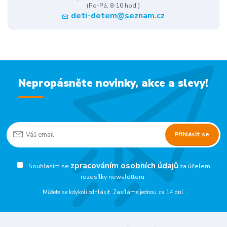
(Po-Pá, 8-16 hod.)
deti-detem@seznam.cz
Nepropásněte novinky, akce a slevy!
Přihlásit se
zpracováním osobních údajů
Souhlasím se
za účelem
rozesílky newsletteru.
Můžete se kdykoli odhlásit. Zasíláme jednou za 14 dní.