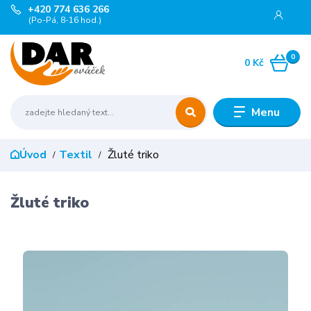
+420 774 636 266
(Po-Pá, 8-16 hod.)
0
0 Kč
Menu
Úvod
Textil
Žluté triko
Žluté triko