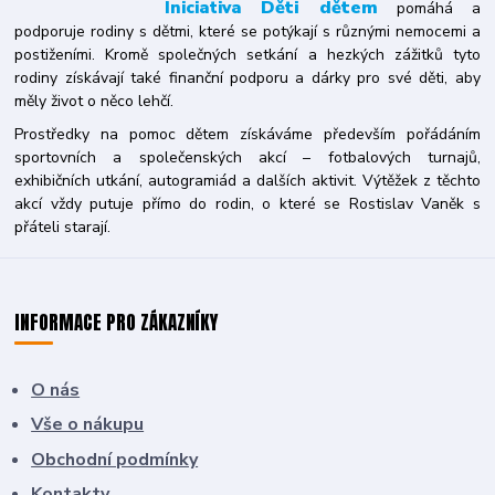
Iniciativa
Děti dětem
pomáhá a
podporuje rodiny s dětmi, které se potýkají s různými nemocemi a
postiženími. Kromě společných setkání a hezkých zážitků tyto
rodiny získávají také finanční podporu a dárky pro své děti, aby
měly život o něco lehčí.
Prostředky na pomoc dětem získáváme především pořádáním
sportovních a společenských akcí – fotbalových turnajů,
exhibičních utkání, autogramiád a dalších aktivit. Výtěžek z těchto
akcí vždy putuje přímo do rodin, o které se Rostislav Vaněk s
přáteli starají.
INFORMACE PRO ZÁKAZNÍKY
O nás
Vše o nákupu
Obchodní podmínky
Kontakty